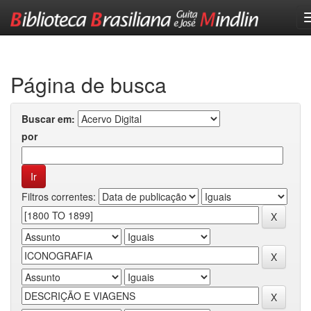
Skip
navigation
Página de busca
Buscar em:
por
Filtros correntes: