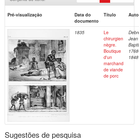
Pré-visualização
Data do
Título
Auto
documento
1835
Le
Debre
chirurgien
Jean
nègre.
Bapti
Boutique
1768
d'un
1848
marchand
de viande
de porc
Sugestões de pesquisa