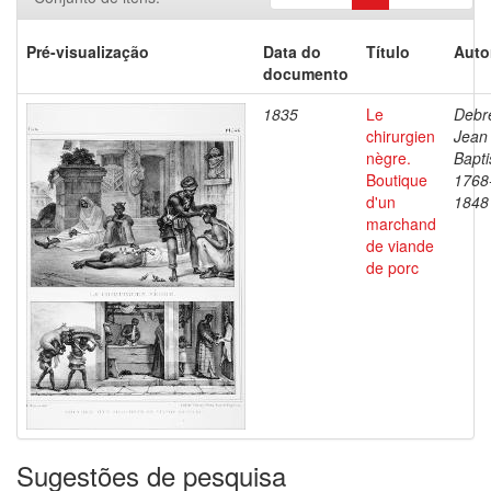
Pré-visualização
Data do
Título
Auto
documento
1835
Le
Debre
chirurgien
Jean
nègre.
Bapti
Boutique
1768
d'un
1848
marchand
de viande
de porc
Sugestões de pesquisa