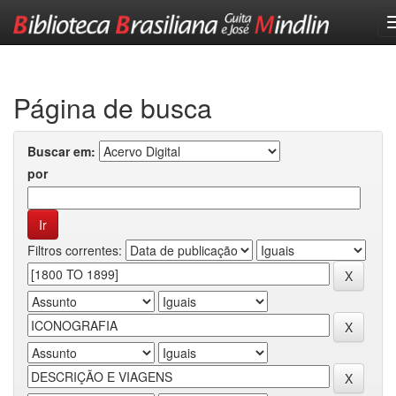
Skip
navigation
Página de busca
Buscar em:
por
Filtros correntes: