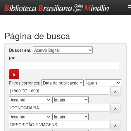
Skip
navigation
Página de busca
Buscar em:
por
Filtros correntes: