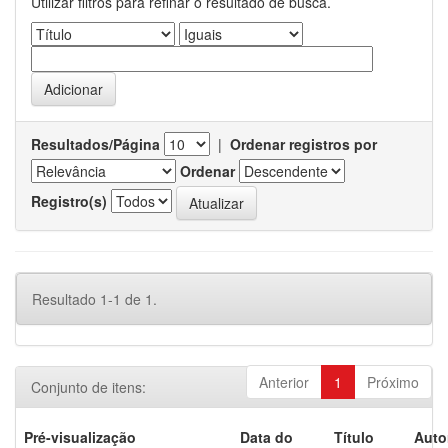
Utilizar filtros para refinar o resultado de busca.
Resultados/Página
|
Ordenar registros por
Ordenar
Registro(s)
Resultado 1-1 de 1.
Anterior
1
Próximo
Conjunto de itens:
Pré-visualização
Data do
Título
Auto