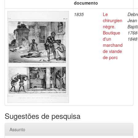
documento
1835
Le
Debre
chirurgien
Jean
nègre.
Bapti
Boutique
1768
d'un
1848
marchand
de viande
de porc
Sugestões de pesquisa
Assunto