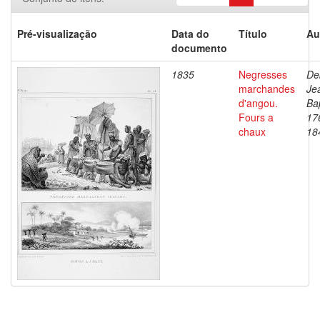
Pré-visualização
Data do
Título
Au
documento
1835
Negresses
De
marchandes
Je
d'angou.
Bap
Fours a
17
chaux
18