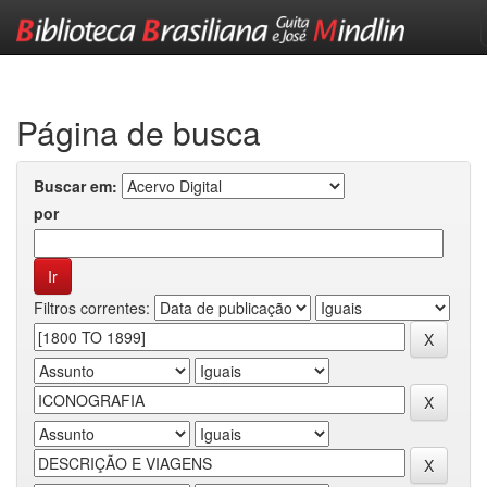
Skip
navigation
Página de busca
Buscar em:
por
Filtros correntes: