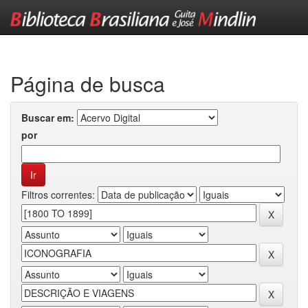
Skip
navigation
Página de busca
Buscar em:
por
Filtros correntes: