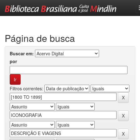
Skip
navigation
Página de busca
Buscar em:
por
Filtros correntes: