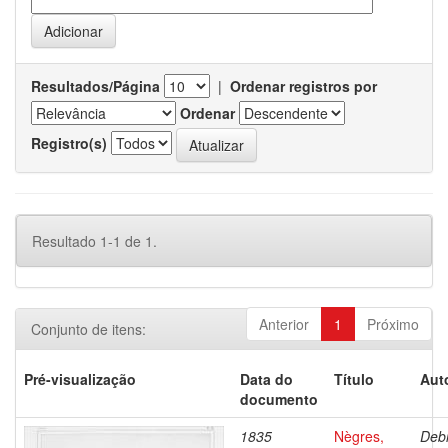
Resultados/Página
|
Ordenar registros por
Ordenar
Registro(s)
Resultado 1-1 de 1.
Anterior
1
Próximo
Conjunto de itens:
Pré-visualização
Data do
Título
Aut
documento
1835
Nègres,
Debr