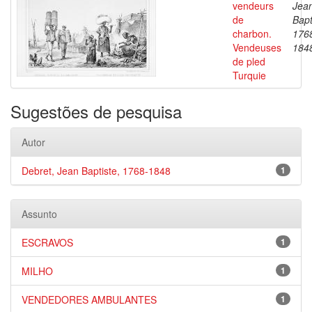
vendeurs
Jea
de
Bapt
charbon.
176
Vendeuses
184
de pled
Turquie
Sugestões de pesquisa
Autor
Debret, Jean Baptiste, 1768-1848
1
Assunto
ESCRAVOS
1
MILHO
1
VENDEDORES AMBULANTES
1