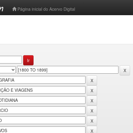
-->
Página inicial do Acervo Digital