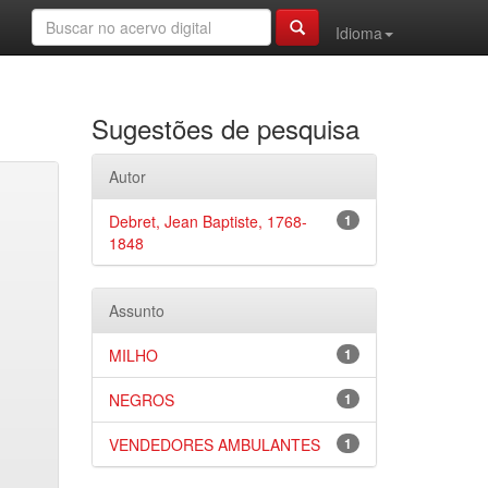
Idioma
Sugestões de pesquisa
Autor
Debret, Jean Baptiste, 1768-
1
1848
Assunto
MILHO
1
NEGROS
1
VENDEDORES AMBULANTES
1