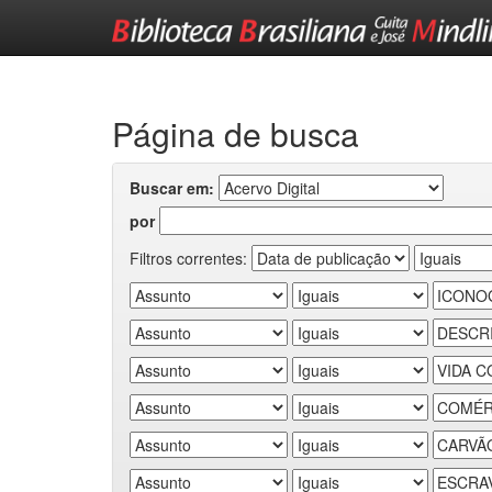
Skip
navigation
Página de busca
Buscar em:
por
Filtros correntes: