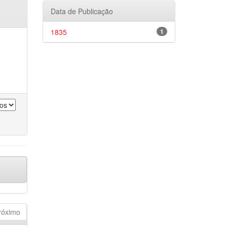
Data de Publicação
1835
1
róximo