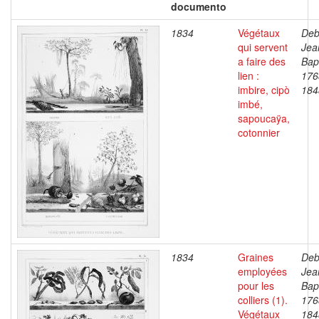
documento
1834
Végétaux
Deb
qui servent
Jea
a faire des
Bapt
lien :
176
imbire, cipò
184
imbé,
sapoucaÿa,
cotonnier
1834
Graines
Deb
employées
Jea
pour les
Bapt
colliers (1).
176
Végétaux
184