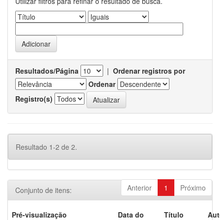
Utilizar filtros para refinar o resultado de busca.
Resultados/Página
|
Ordenar registros por
Ordenar
Registro(s)
Resultado 1-2 de 2.
Anterior
1
Próximo
Conjunto de itens:
Pré-visualização
Data do
Título
Aut