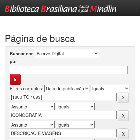
Skip
navigation
Página de busca
Buscar em:
por
Filtros correntes: