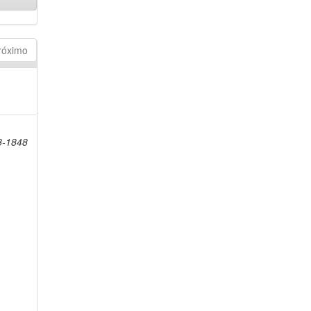
róximo
8-1848