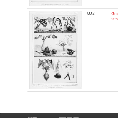
1834
Gra
tato