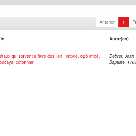
Anterior
1
P
ulo
Autor(es)
taux qui servent a faire des lien : imbire, cipò imbé,
Debret, Jean
oucaÿa, cotonnier
Baptiste, 176