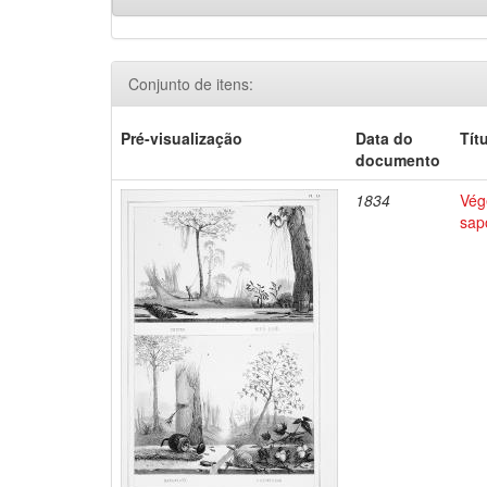
Conjunto de itens:
Pré-visualização
Data do
Tít
documento
1834
Végé
sap