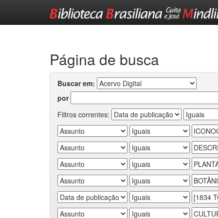
Skip
navigation
Página de busca
Buscar em:
por
Filtros correntes: