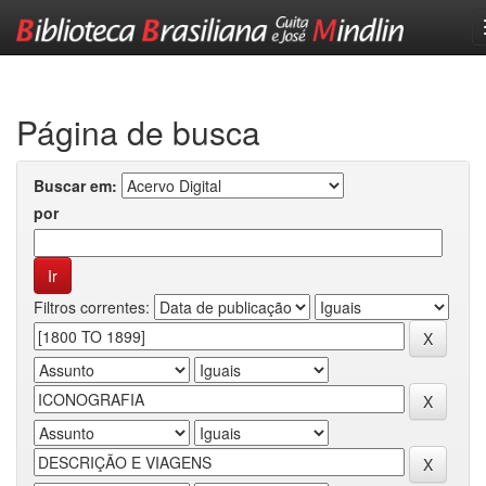
Skip
navigation
Página de busca
Buscar em:
por
Filtros correntes: