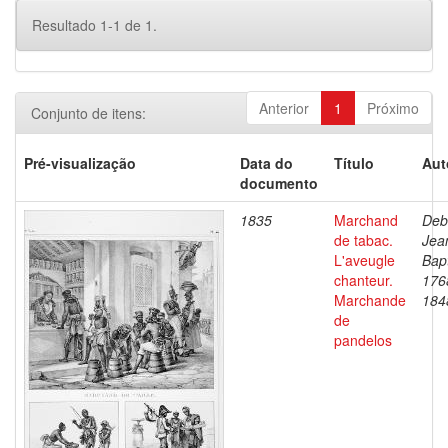
Resultado 1-1 de 1.
Anterior
1
Próximo
Conjunto de itens:
Pré-visualização
Data do
Título
Aut
documento
1835
Marchand
Deb
de tabac.
Jea
L'aveugle
Bapt
chanteur.
176
Marchande
184
de
pandelos