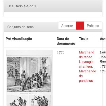
Resultado 1-1 de 1.
Anterior
1
Próximo
Conjunto de itens:
Pré-visualização
Data do
Título
Aut
documento
1835
Marchand
Deb
de tabac.
Jea
L'aveugle
Bapt
chanteur.
176
Marchande
184
de
pandelos