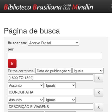
Skip
navigation
Página de busca
Buscar em:
por
Filtros correntes: