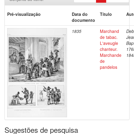
Pré-visualização
Data do
Título
Aut
documento
1835
Marchand
Deb
de tabac.
Jea
L'aveugle
Bapt
chanteur.
176
Marchande
184
de
pandelos
Sugestões de pesquisa