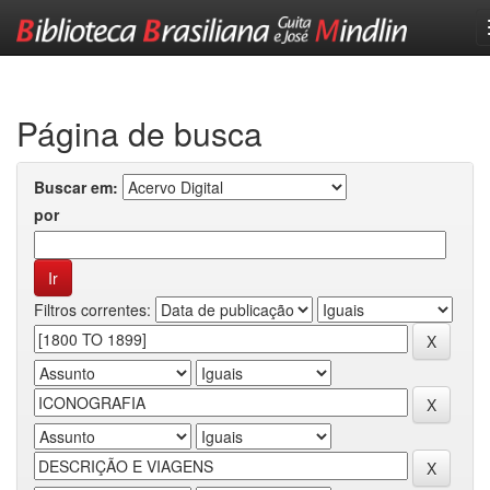
Skip
navigation
Página de busca
Buscar em:
por
Filtros correntes: