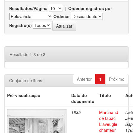
Resultados/Página
|
Ordenar registros por
Ordenar
Registro(s)
Resultado 1-3 de 3.
Anterior
1
Próximo
Conjunto de itens:
Pré-visualização
Data do
Título
Aut
documento
1835
Marchand
Deb
de tabac.
Jea
L'aveugle
Bapt
chanteur.
176