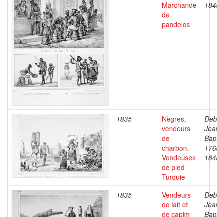
Marchande
184
de
pandelos
1835
Nègres,
Deb
vendeurs
Jea
de
Bapt
charbon.
176
Vendeuses
184
de pled
Turquie
1835
Vendeurs
Deb
de lait et
Jea
de capim
Bapt