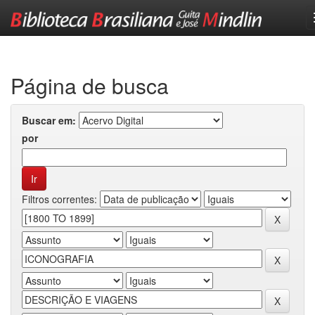
Skip
navigation
Página de busca
Buscar em:
por
Filtros correntes: