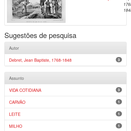
176
184
Sugestões de pesquisa
Autor
Debret, Jean Baptiste, 1768-1848
3
Assunto
VIDA COTIDIANA
3
CARVÃO
1
LEITE
1
MILHO
1