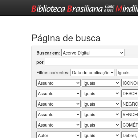
Skip
navigation
Página de busca
Buscar em:
por
Filtros correntes: