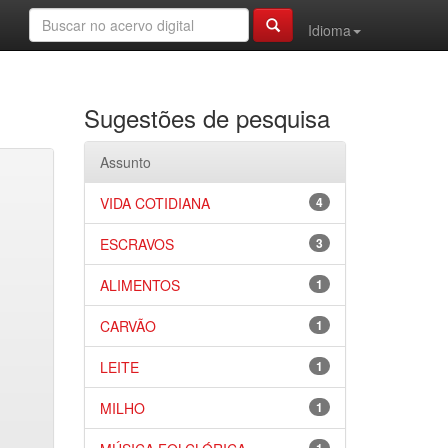
Idioma
Sugestões de pesquisa
Assunto
VIDA COTIDIANA
4
ESCRAVOS
3
ALIMENTOS
1
CARVÃO
1
LEITE
1
MILHO
1