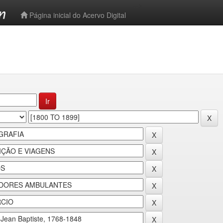
-->
Página inicial do Acervo Digital