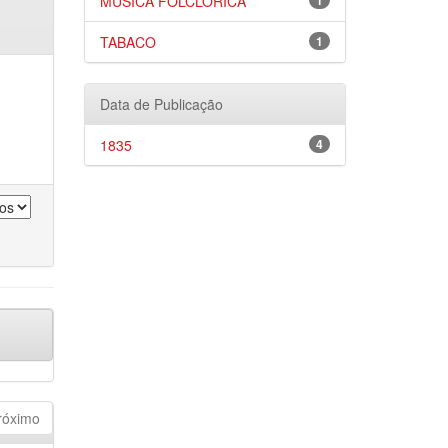
MÚSICA FOLCLÓRICA
1
TABACO
1
Data de Publicação
1835
4
róximo