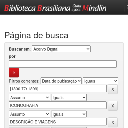
Skip
navigation
Página de busca
Buscar em:
por
Filtros correntes: