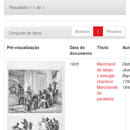
Resultado 1-1 de 1.
Anterior
1
Próximo
Conjunto de itens:
Pré-visualização
Data do
Título
Aut
documento
1835
Marchand
Deb
de tabac.
Jea
L'aveugle
Bapt
chanteur.
176
Marchande
184
de
pandelos