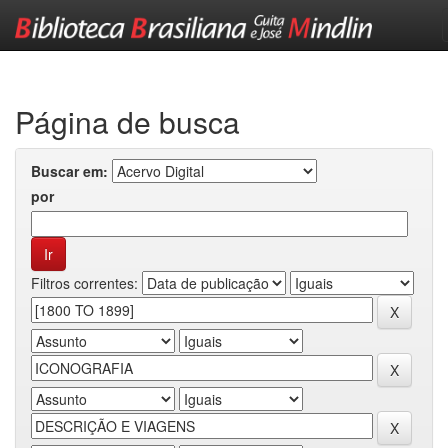
Skip
navigation
Página de busca
Buscar em:
por
Filtros correntes: