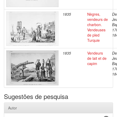
1835
Nègres,
De
vendeurs de
Je
charbon.
Bap
Vendeuses
17
de pled
18
Turquie
1835
Vendeurs
De
de lait et de
Je
capim
Bap
17
18
Sugestões de pesquisa
Autor