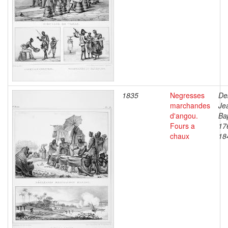
1835
Negresses
De
marchandes
Je
d'angou.
Bap
Fours a
17
chaux
18