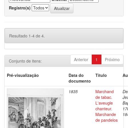
Registro(s)
Resultado 1-4 de 4.
Anterior
1
Próximo
Conjunto de itens:
Pré-visualização
Data do
Título
Au
documento
1835
Marchand
De
de tabac.
Je
L'aveugle
Bap
chanteur.
17
Marchande
18
de pandelos