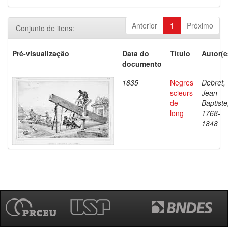
Anterior
1
Próximo
Conjunto de itens:
Pré-visualização
Data do
Título
Autor(e
documento
1835
Negres
Debret,
scieurs
Jean
de
Baptiste
long
1768-
1848