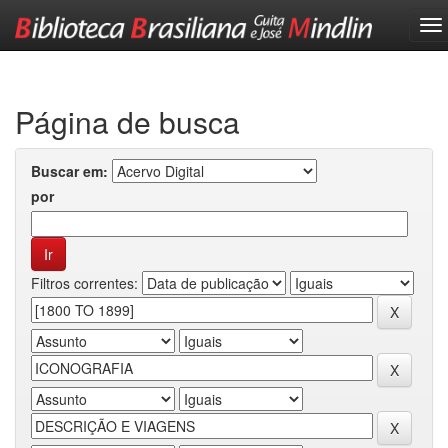
Skip
navigation
Página de busca
Buscar em:
por
Filtros correntes: