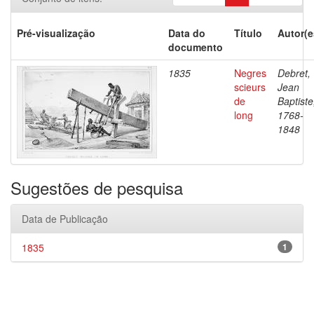
Pré-visualização
Data do
Título
Autor(e
documento
1835
Negres
Debret,
scieurs
Jean
de
Baptiste
long
1768-
1848
Sugestões de pesquisa
Data de Publicação
1835
1