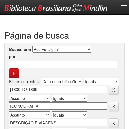
Skip
navigation
Página de busca
Buscar em:
por
Filtros correntes: