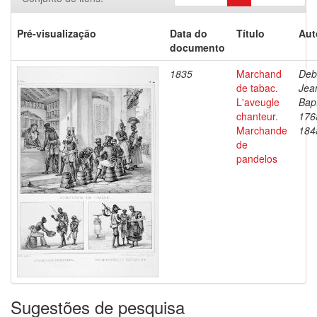
Pré-visualização
Data do
Título
Aut
documento
1835
Marchand
Deb
de tabac.
Jea
L'aveugle
Bapt
chanteur.
176
Marchande
184
de
pandelos
Sugestões de pesquisa