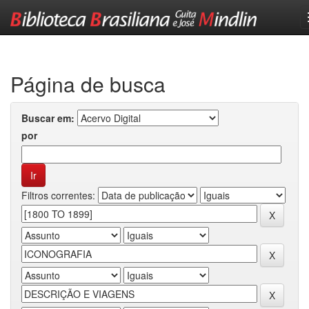
Skip
navigation
Página de busca
Buscar em:
por
Filtros correntes: