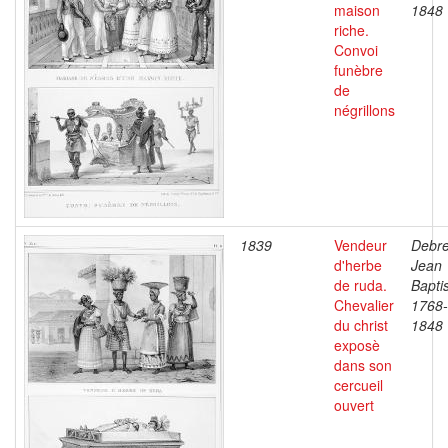
maison
1848
riche.
Convoi
funèbre
de
négrillons
1839
Vendeur
Debre
d'herbe
Jean
de ruda.
Baptis
Chevalier
1768-
du christ
1848
exposè
dans son
cercueil
ouvert