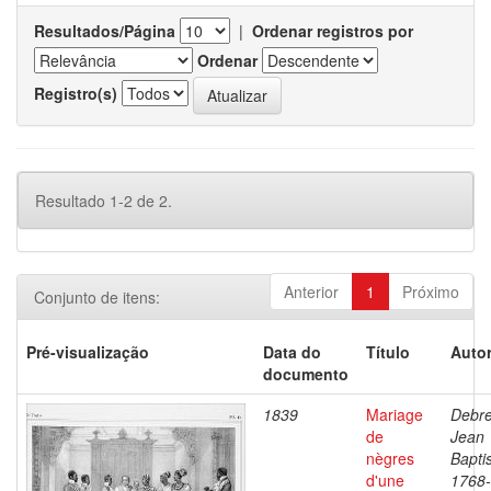
Resultados/Página
|
Ordenar registros por
Ordenar
Registro(s)
Resultado 1-2 de 2.
Anterior
1
Próximo
Conjunto de itens:
Pré-visualização
Data do
Título
Autor
documento
1839
Mariage
Debre
de
Jean
nègres
Baptis
d'une
1768-