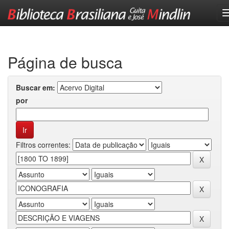
Skip
navigation
Página de busca
Buscar em:
por
Filtros correntes: