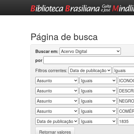
Skip
navigation
Página de busca
Buscar em:
por
Filtros correntes:
Retornar valores