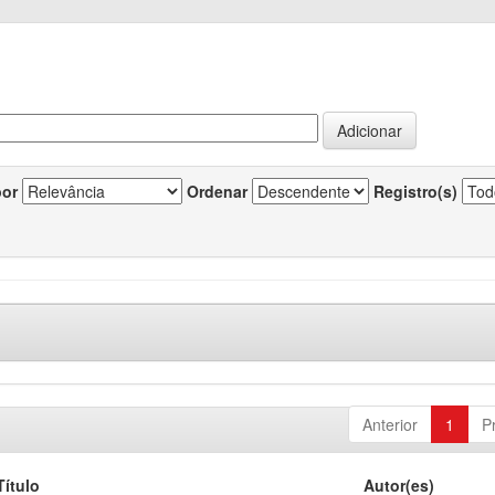
por
Ordenar
Registro(s)
Anterior
1
P
Título
Autor(es)