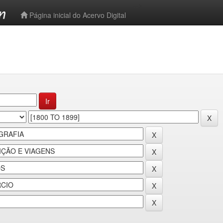
-->
Página inicial do Acervo Digital