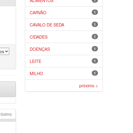
ALIMENTOS
1
CARVÃO
1
CAVALO DE SEDA
1
CIDADES
1
DOENÇAS
1
LEITE
1
MILHO
1
próximo >
róximo