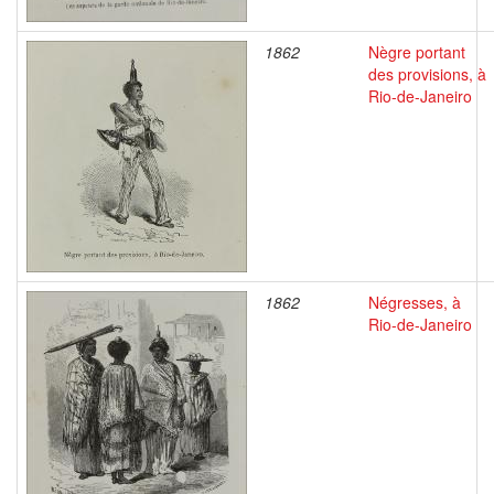
1862
Nègre portant
des provisions, à
Rio-de-Janeiro
1862
Négresses, à
Rio-de-Janeiro