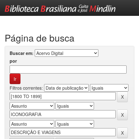
Skip
navigation
Página de busca
Buscar em:
por
Filtros correntes: