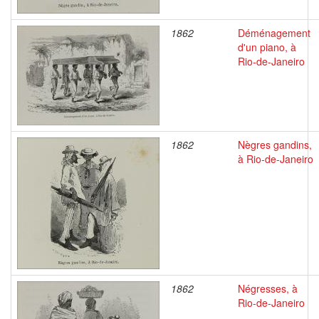
1862
Déménagement
d'un piano, à
Rio-de-Janeiro
1862
Nègres gandins,
à Rio-de-Janeiro
1862
Négresses, à
Rio-de-Janeiro