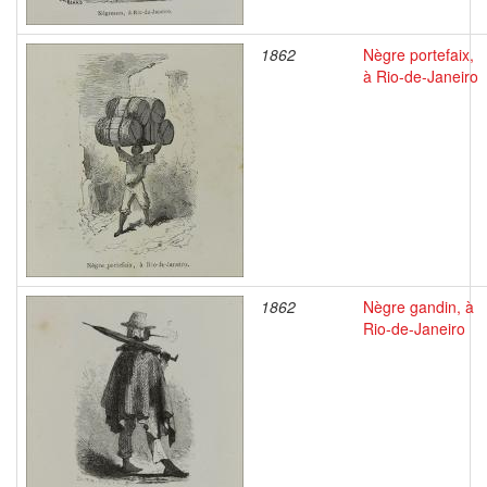
1862
Nègre portefaix,
à Rio-de-Janeiro
1862
Nègre gandin, à
Rio-de-Janeiro