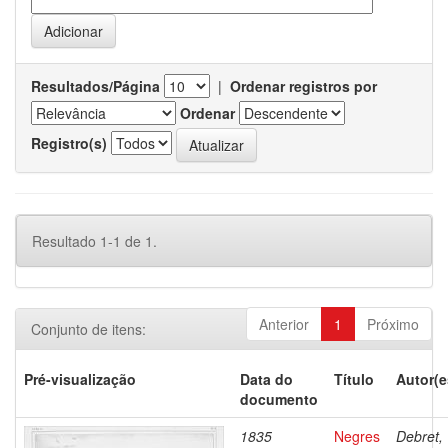
Resultados/Página
|
Ordenar registros por
Ordenar
Registro(s)
Resultado 1-1 de 1.
Anterior
1
Próximo
Conjunto de itens:
Pré-visualização
Data do
Título
Autor(e
documento
1835
Negres
Debret,