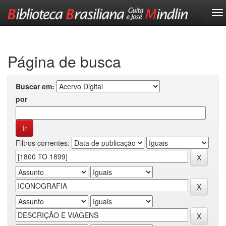
Skip
navigation
Página de busca
Buscar em:
por
Filtros correntes: