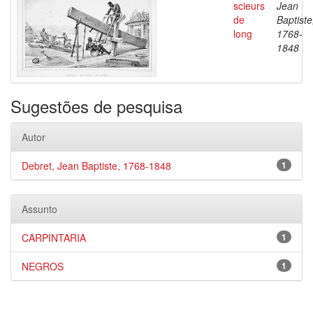
scieurs
Jean
de
Baptiste
long
1768-
1848
Sugestões de pesquisa
Autor
Debret, Jean Baptiste, 1768-1848
1
Assunto
CARPINTARIA
1
NEGROS
1