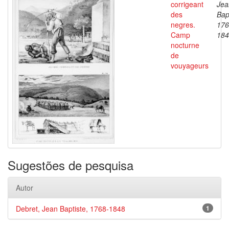
corrigeant
Jea
des
Bap
negres.
176
Camp
184
nocturne
de
vouyageurs
Sugestões de pesquisa
Autor
Debret, Jean Baptiste, 1768-1848
1