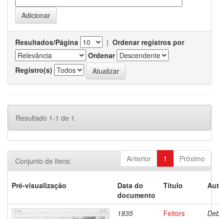
Resultados/Página
|
Ordenar registros por
Ordenar
Registro(s)
Resultado 1-1 de 1.
Anterior
1
Próximo
Conjunto de itens:
Pré-visualização
Data do
Título
Aut
documento
1835
Feitors
Deb