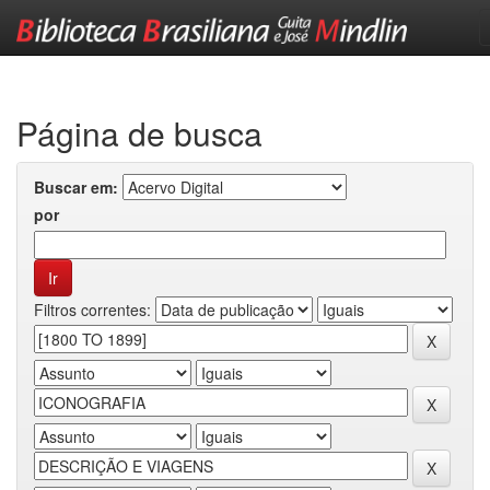
Skip
navigation
Página de busca
Buscar em:
por
Filtros correntes: