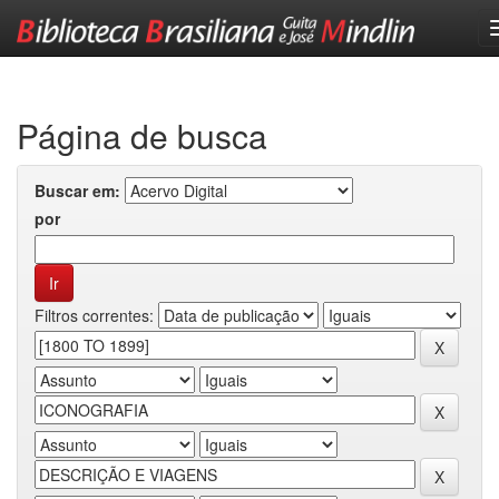
Skip
navigation
Página de busca
Buscar em:
por
Filtros correntes: