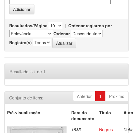
Resultados/Página
|
Ordenar registros por
Ordenar
Registro(s)
Resultado 1-1 de 1.
Anterior
1
Próximo
Conjunto de itens:
Pré-visualização
Data do
Título
Auto
documento
1835
Nègres
Debr