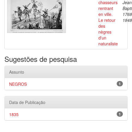
chasseurs
Jean
rentrant
Bapti
en ville.
1768
Le retour
1848
des
nègres
d'un
naturaliste
Sugestões de pesquisa
Assunto
NEGROS
1
Data de Publicação
1835
1