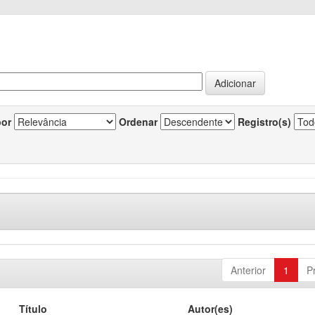
por
Ordenar
Registro(s)
Anterior
1
P
Título
Autor(es)