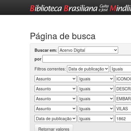
Skip
navigation
Página de busca
Buscar em:
por
Filtros correntes:
Retornar valores