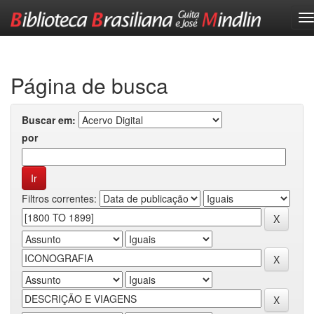
Skip
navigation
Página de busca
Buscar em:
por
Filtros correntes: