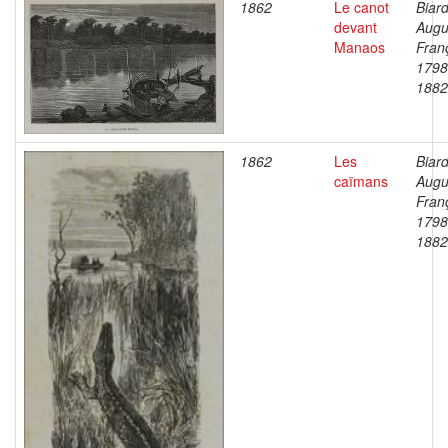
1862
Le canot
Biard
devant
Augu
Manaos
Fran
1798
1882
1862
Les
Biard
caïmans
Augu
Fran
1798
1882