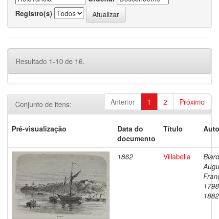
Registro(s)
Resultado 1-10 de 16.
Anterior
1
2
Próximo
Conjunto de itens:
Pré-visualização
Data do
Título
Auto
documento
1862
Villabella
Biard
Augu
Fran
1798
1882