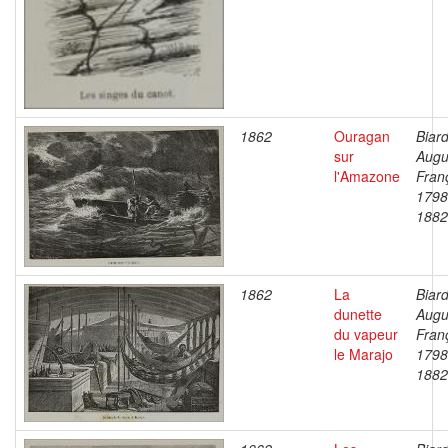
1862
Ouragan
Biard
sur
Augu
l'Amazone
Fran
1798
1882
1862
La
Biard
dunette
Augu
du vapeur
Fran
le Marajo
1798
1882