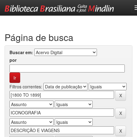
Skip
navigation
Página de busca
Buscar em:
por
Filtros correntes: