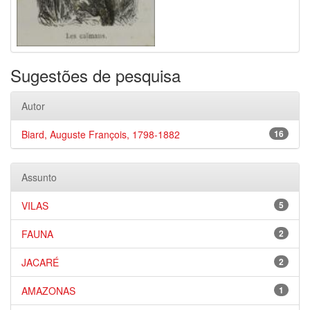
Sugestões de pesquisa
Autor
Biard, Auguste François, 1798-1882
16
Assunto
VILAS
5
FAUNA
2
JACARÉ
2
AMAZONAS
1