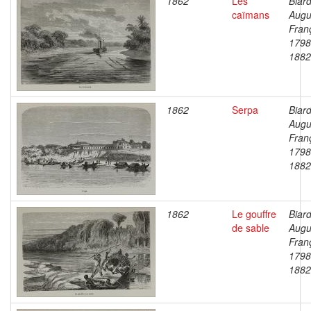
1862
Les
Biard
caïmans
Augu
Fran
1798
1882
1862
Serpa
Biard
Augu
Fran
1798
1882
1862
Le gouffre
Biard
de sable
Augu
Fran
1798
1882