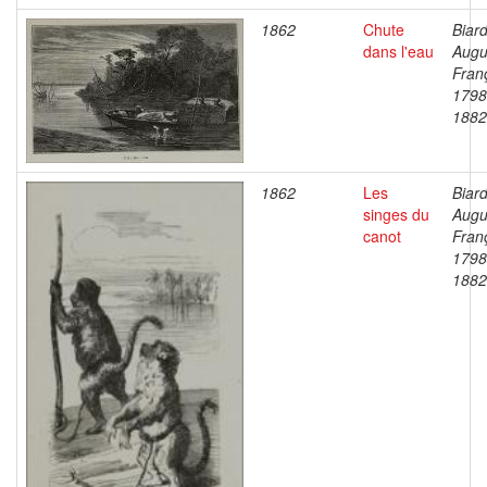
1862
Chute
Biard
dans l'eau
Augu
Fran
1798
1882
1862
Les
Biard
singes du
Augu
canot
Fran
1798
1882