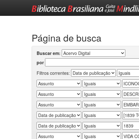
Skip
navigation
Página de busca
Buscar em:
por
Filtros correntes: