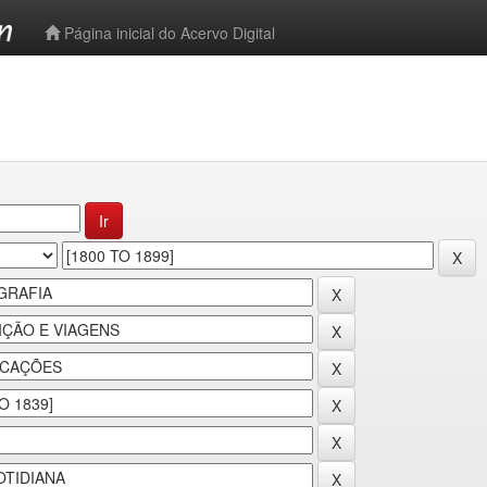
-->
Página inicial do Acervo Digital