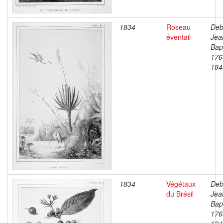
1834
Roseau
Deb
éventail
Jea
Bapt
176
184
1834
Végétaux
Deb
du Brésil
Jea
Bapt
176