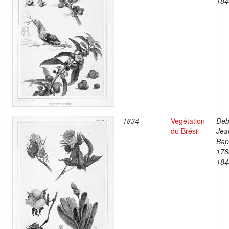
184
1834
Vegétation
Deb
du Brésil
Jea
Bapt
176
184