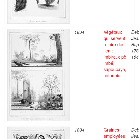
1834
Végétaux
Deb
qui servent
Jea
a faire des
Bapt
lien :
176
imbire, cipò
184
imbé,
sapoucaÿa,
cotonnier
1834
Graines
Deb
employées
Jea