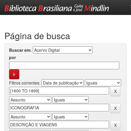
Skip
navigation
Página de busca
Buscar em:
por
Filtros correntes: