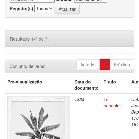
Registro(s)
Resultado 1-7 de 7.
Anterior
1
Próximo
Conjunto de itens:
Pré-visualização
Data do
Título
Aut
documento
1834
Le
Deb
bananier
Jea
Bapt
176
184