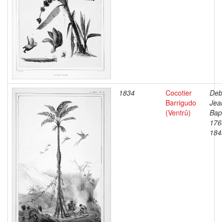
1834
Cocotier
Deb
Barrigudo
Jea
(Ventrû)
Bapt
176
184