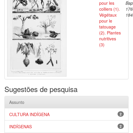
pour les
Bapt
colliers (1).
176
Végétaux
184
pour le
tatouage
(2). Plantes
nutritives
(3)
Sugestões de pesquisa
Assunto
CULTURA INDÍGENA
2
INDÍGENAS
2