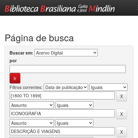
Skip
navigation
Página de busca
Buscar em:
por
Filtros correntes: