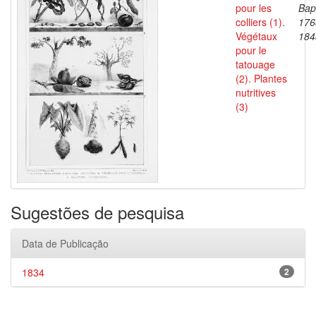
pour les
Bapt
colliers (1).
176
Végétaux
184
pour le
tatouage
(2). Plantes
nutritives
(3)
Sugestões de pesquisa
Data de Publicação
1834
2