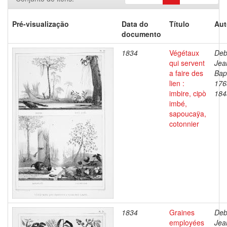
Pré-visualização
Data do
Título
Aut
documento
1834
Végétaux
Deb
qui servent
Jea
a faire des
Bapt
lien :
176
imbire, cipò
184
imbé,
sapoucaÿa,
cotonnier
1834
Graines
Deb
employées
Jea