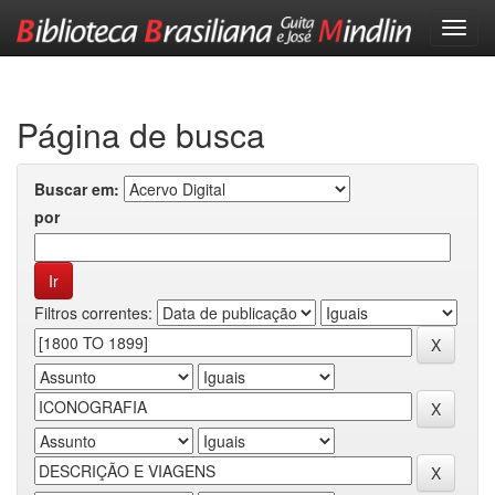
Skip
navigation
Página de busca
Buscar em:
por
Filtros correntes: