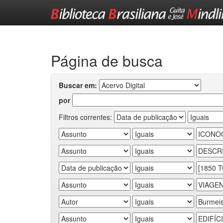
Skip
navigation
Página de busca
Buscar em:
por
Filtros correntes: