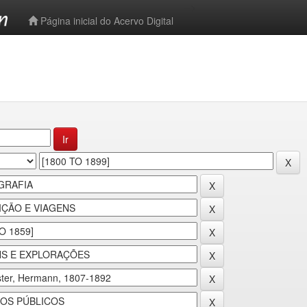
-->
Página inicial do Acervo Digital