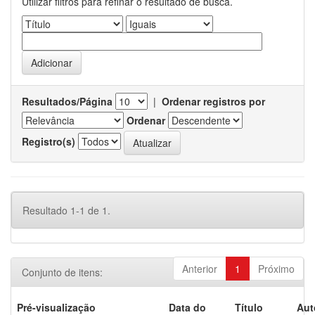
Utilizar filtros para refinar o resultado de busca.
Resultados/Página
|
Ordenar registros por
Ordenar
Registro(s)
Resultado 1-1 de 1.
Anterior
1
Próximo
Conjunto de itens:
Pré-visualização
Data do
Título
Aut