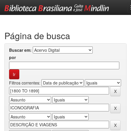
Skip
navigation
Página de busca
Buscar em:
por
Filtros correntes: