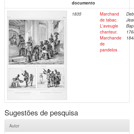
documento
1835
Marchand
Deb
de tabac.
Jea
L'aveugle
Bapt
chanteur.
176
Marchande
184
de
pandelos
Sugestões de pesquisa
Autor