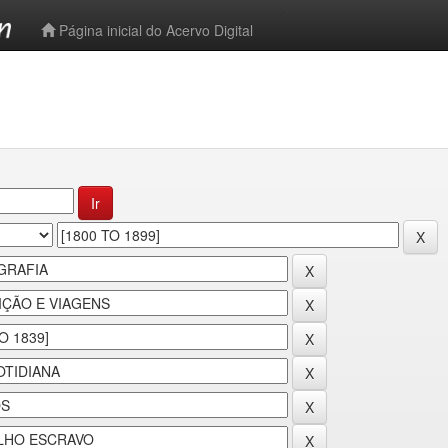
-->
Página inicial do Acervo Digital