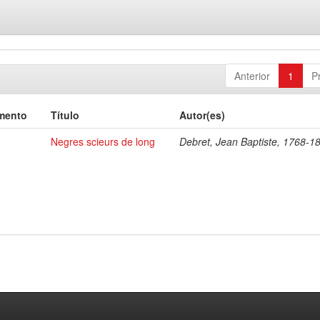
Anterior
1
P
mento
Título
Autor(es)
Negres scieurs de long
Debret, Jean Baptiste, 1768-1