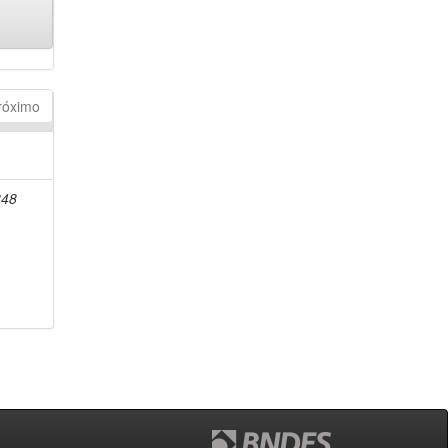
róximo
848