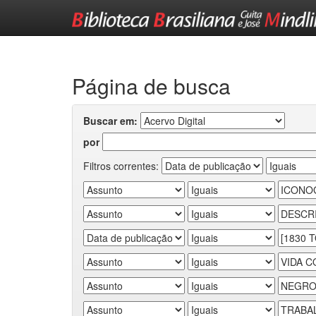
Skip
navigation
Página de busca
Buscar em:
por
Filtros correntes: