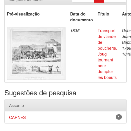
Pré-visualização
Data do
Título
Auto
documento
1835
Transport
Debr
de viande
Jean
de
Bapti
boucherie.
1768
Joug
184
tournant
pour
dompter
les boeufs
Sugestões de pesquisa
Assunto
CARNES
1