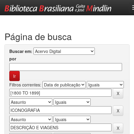
Skip
navigation
Página de busca
Buscar em:
por
Filtros correntes: