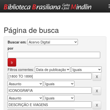
Skip
navigation
Página de busca
Buscar em:
por
Filtros correntes: