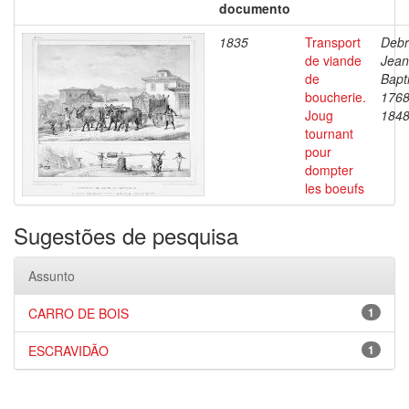
documento
1835
Transport
Debr
de viande
Jean
de
Bapti
boucherie.
1768
Joug
184
tournant
pour
dompter
les boeufs
Sugestões de pesquisa
Assunto
CARRO DE BOIS
1
ESCRAVIDÃO
1