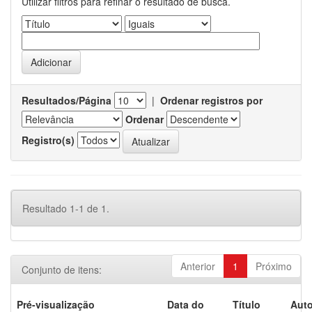
Utilizar filtros para refinar o resultado de busca.
Resultados/Página
|
Ordenar registros por
Ordenar
Registro(s)
Resultado 1-1 de 1.
Anterior
1
Próximo
Conjunto de itens:
Pré-visualização
Data do
Título
Auto