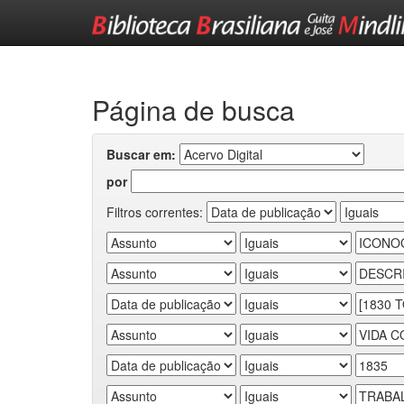
Skip
navigation
Página de busca
Buscar em:
por
Filtros correntes: