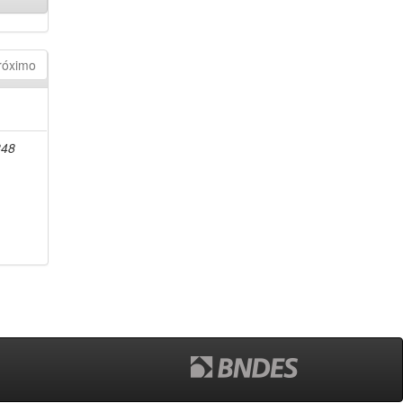
róximo
848