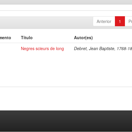
Anterior
1
P
mento
Título
Autor(es)
Negres scieurs de long
Debret, Jean Baptiste, 1768-1