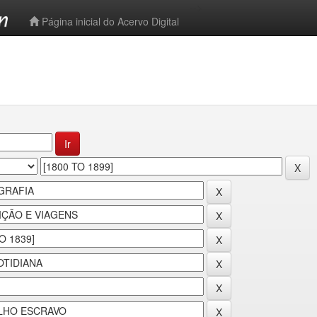
-->
Página inicial do Acervo Digital