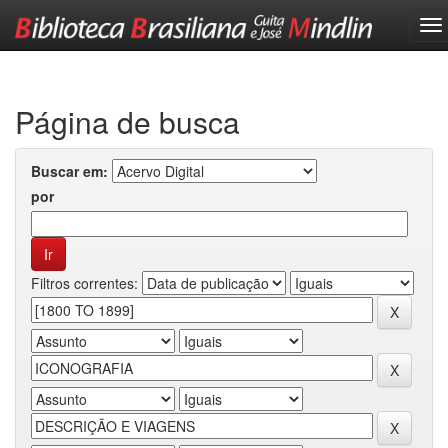
Skip
navigation
Página de busca
Buscar em:
por
Filtros correntes: