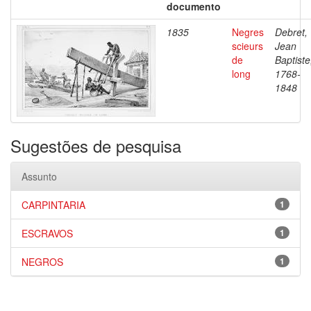
documento
1835
Negres
Debret,
scieurs
Jean
de
Baptiste
long
1768-
1848
Sugestões de pesquisa
Assunto
CARPINTARIA
1
ESCRAVOS
1
NEGROS
1