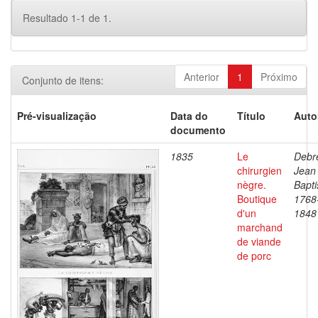
Resultado 1-1 de 1.
Anterior
1
Próximo
Conjunto de itens:
Pré-visualização
Data do
Título
Auto
documento
1835
Le
Debre
chirurgien
Jean
nègre.
Bapti
Boutique
1768
d'un
1848
marchand
de viande
de porc