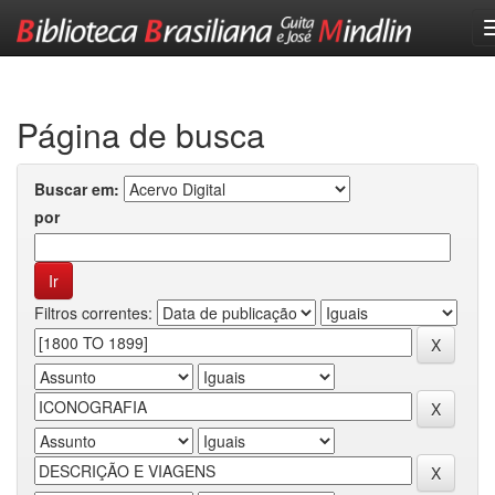
Skip
navigation
Página de busca
Buscar em:
por
Filtros correntes: