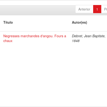
Anterior
1
P
Título
Autor(es)
Negresses marchandes d'angou. Fours a
Debret, Jean Baptiste,
chaux
1848