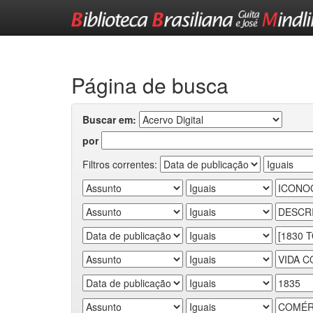
Skip
navigation
Página de busca
Buscar em:
por
Filtros correntes: