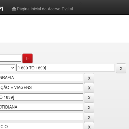
-->
Página inicial do Acervo Digital