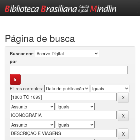
Skip
navigation
Página de busca
Buscar em:
por
Filtros correntes: