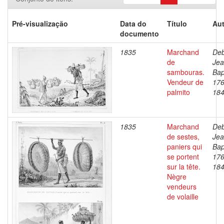
Pré-visualização
Data do
Título
Aut
documento
1835
Marchand
Deb
de
Je
sambouras.
Bap
Vendeur de
176
palmito
18
1835
Marchand
Deb
de sestes,
Je
paniers qui
Bap
se portent
176
sur la tête.
18
Nègre
vendeurs
de volaille