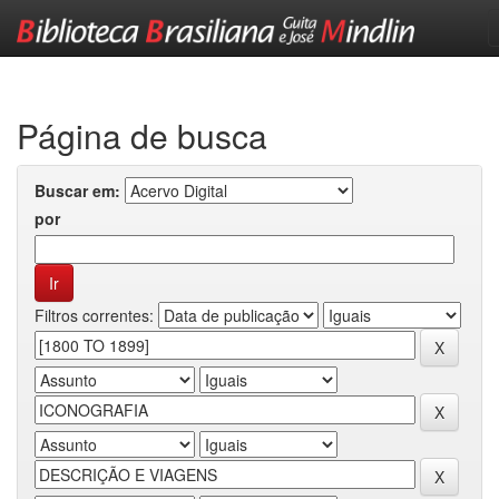
Skip
navigation
Página de busca
Buscar em:
por
Filtros correntes: