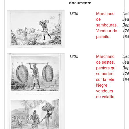
documento
1835
Marchand
Deb
de
Je
sambouras.
Bap
Vendeur de
176
palmito
18
1835
Marchand
Deb
de sestes,
Je
paniers qui
Bap
se portent
176
sur la tête.
18
Nègre
vendeurs
de volaille