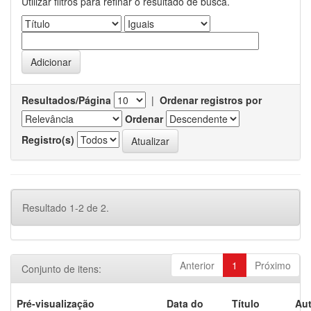
Utilizar filtros para refinar o resultado de busca.
Resultados/Página
|
Ordenar registros por
Ordenar
Registro(s)
Resultado 1-2 de 2.
Anterior
1
Próximo
Conjunto de itens:
Pré-visualização
Data do
Título
Aut