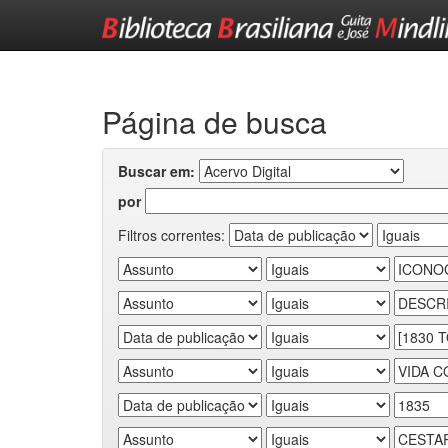
Skip
navigation
Página de busca
Buscar em:
por
Filtros correntes: