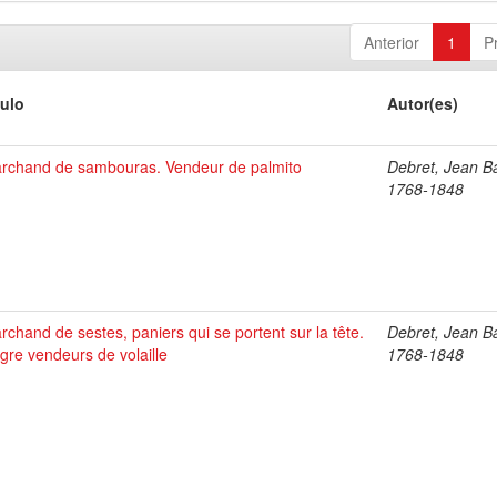
Anterior
1
P
tulo
Autor(es)
rchand de sambouras. Vendeur de palmito
Debret, Jean Ba
1768-1848
rchand de sestes, paniers qui se portent sur la tête.
Debret, Jean Ba
gre vendeurs de volaille
1768-1848