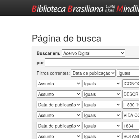
Skip
navigation
Página de busca
Buscar em:
por
Filtros correntes: