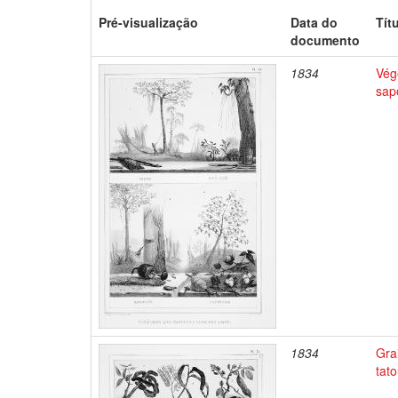
Pré-visualização
Data do
Tít
documento
1834
Végé
sap
1834
Gra
tato