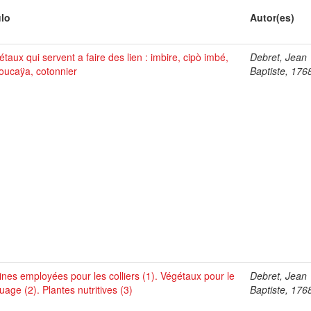
ulo
Autor(es)
taux qui servent a faire des lien : imbire, cipò imbé,
Debret, Jean
oucaÿa, cotonnier
Baptiste, 176
ines employées pour les colliers (1). Végétaux pour le
Debret, Jean
uage (2). Plantes nutritives (3)
Baptiste, 176