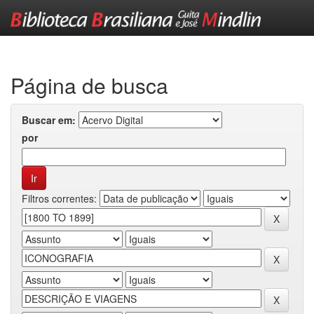
Skip
navigation
Página de busca
Buscar em:
por
Filtros correntes: