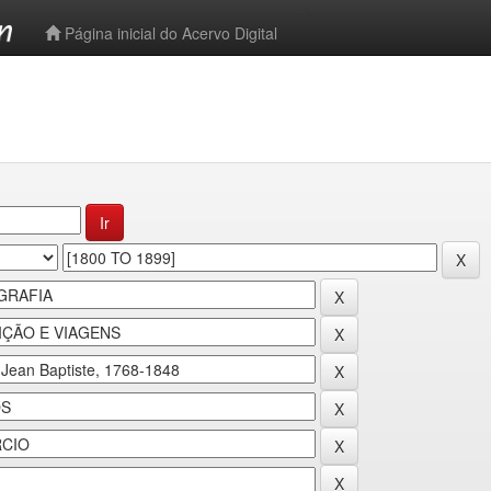
-->
Página inicial do Acervo Digital