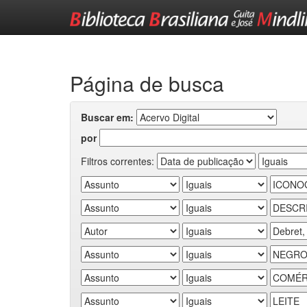
Skip
navigation
Página de busca
Buscar em:
por
Filtros correntes: