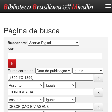
Skip
navigation
Página de busca
Buscar em:
por
Filtros correntes: