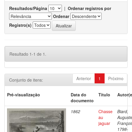
Resultados/Página
|
Ordenar registros por
Ordenar
Registro(s)
Resultado 1-1 de 1.
Anterior
1
Próximo
Conjunto de itens:
Pré-visualização
Data do
Título
Autor(e
documento
1862
Chasse
Biard,
au
August
jaguar
Françoi
1798-