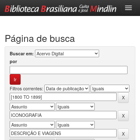
Skip
navigation
Página de busca
Buscar em:
por
Filtros correntes: