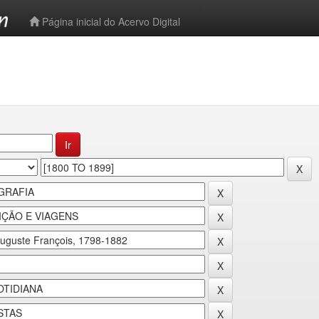
-->
Página inicial do Acervo Digital