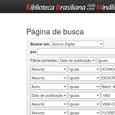
Skip
navigation
Página de busca
Buscar em:
por
Filtros correntes: